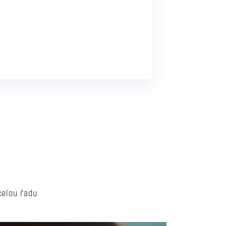
To chci!
celou řadu