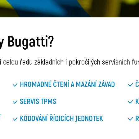
 Bugatti?
celou řadu základních i pokročilých servisních fun
HROMADNÉ ČTENÍ A MAZÁNÍ ZÁVAD
Č
SERVIS TPMS
K
Í
KÓDOVÁNÍ ŘÍDICÍCH JEDNOTEK
R