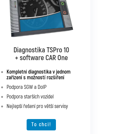
Diagnostika TSPro 10
Diagnostika TSPro 10
+ software CAR Multibrand
+ software CAR One
Kompletní diagnostika pro všechna
Kompletní diagnostika v jednom
zařízení s možností rozšíření
osobní a užitková vozidla
Podpora SGW a DoIP
Podpora SGW a DoIP
Podpora starších vozidel
Podpora starších vozidel
Možnost rozšíření o další typy vozidel
Nejlepší řešení pro větší servisy
Nejlepší řešení pro větší servisy
To chci!