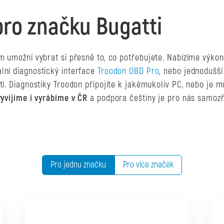
pro značku Bugatti
m umožní vybrat si přesně to, co potřebujete. Nabízíme výko
ální diagnostický interface
Troodon OBD Pro
, nebo jednodušší
ití. Diagnostiky Troodon připojíte k jakémukoliv PC, nebo je 
yvíjíme i vyrábíme v ČR
a podpora češtiny je pro nás samozř
Pro jednu značku
Pro více značek