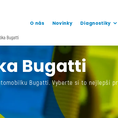
O nás
Novinky
Diagnostiky
ika Bugatti
ka Bugatti
tomobilku Bugatti. Vyberte si to nejlepší p