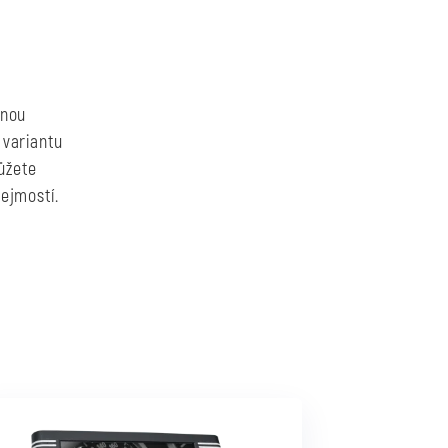
nnou
 variantu
můžete
ejmostí.