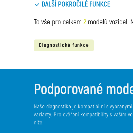
DALŠÍ POKROČILÉ FUNKCE
To vše pro celkem
2
modelů vozidel. N
Diagnostické funkce
Podporované mode
Naše diagnostika je kompatibilní s vybraným
varianty. Pro ověření kompatibility s vaším
níže.