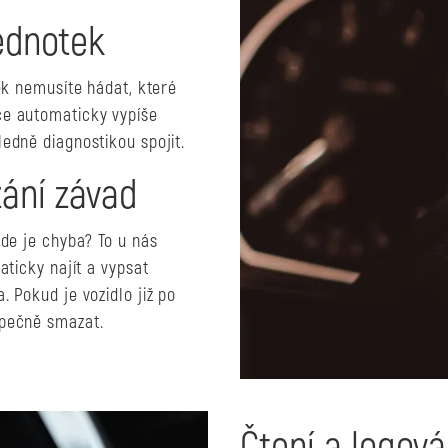
ednotek
ek nemusíte hádat, které
ce automaticky vypíše
edně diagnostikou spojit.
ání závad
de je chyba? To u nás
aticky najít a vypsat
 Pokud je vozidlo již po
zpečně smazat.
Čtení a logov