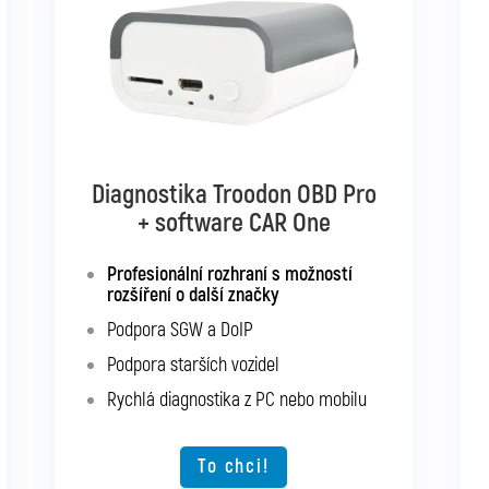
Diagnostika Troodon OBD Pro
Diagnostika Troodon OBD Pro
+ software CAR Multibrand
+ software CAR One
Rozhraní s podporou pro všechna
Profesionální rozhraní s možností
osobní a užitková vozidla
rozšíření o další značky
Podpora SGW a DoIP
Podpora SGW a DoIP
Podpora starších vozidel
Podpora starších vozidel
Rychlá diagnostika z PC nebo mobilu
Rychlá diagnostika z PC nebo mobilu
Možnost rozšíření o další typy vozidel
To chci!