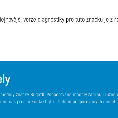
ejnovější verze diagnostiky pro tuto značku je z ro
ly
i modely značky Bugatti. Podporované modely zahrnují různé 
 vozem nás prosím kontaktujte. Přehled podporovaných modelů