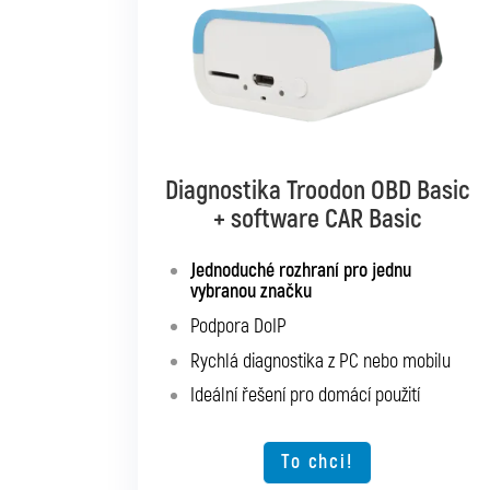
Diagnostika Troodon OBD Basic
Diagnostika Troodon OBD Pro
+ software CAR Basic
+ software CAR Mixed
Jednoduché rozhraní pro jednu
Diagnostika až pro 10 značek podle
vybranou značku
vlastního výběru
Podpora DoIP
Podpora SGW a DoIP
Rychlá diagnostika z PC nebo mobilu
Podpora starších vozidel
Ideální řešení pro domácí použití
Rychlá diagnostika z PC nebo mobilu
Možnost rozšíření o další typy vozidel
To chci!