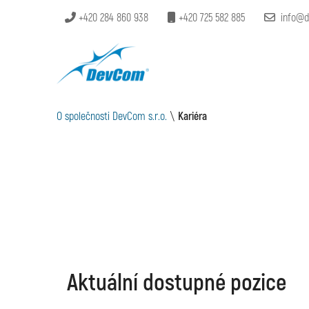
+420 284 860 938
+420 725 582 885
info@d
O společnosti DevCom s.r.o.
\
Kariéra
Aktuální dostupné pozice