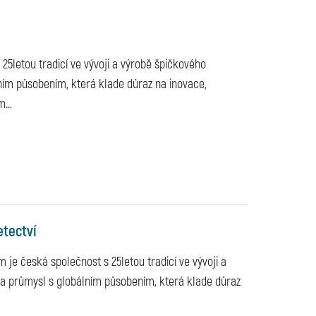
25letou tradicí ve vývoji a výrobě špičkového
ním působením, která klade důraz na inovace,
om
…
etectví
 je česká společnost s 25letou tradicí ve vývoji a
 a průmysl s globálním působením, která klade důraz