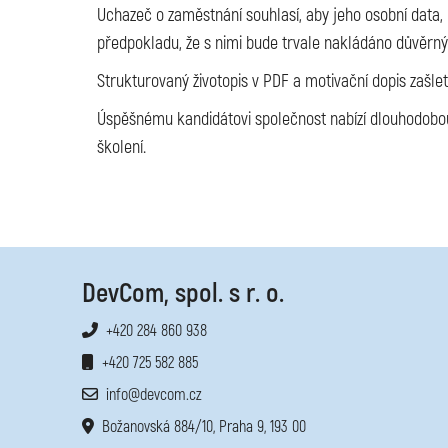
Uchazeč o zaměstnání souhlasí, aby jeho osobní data, 
předpokladu, že s nimi bude trvale nakládáno důvěrn
Strukturovaný životopis v PDF a motivační dopis zašle
Úspěšnému kandidátovi společnost nabízí dlouhodobou 
školení.
DevCom, spol. s r. o.
+420 284 860 938
+420 725 582 885
info@devcom.cz
Božanovská 884/10, Praha 9, 193 00