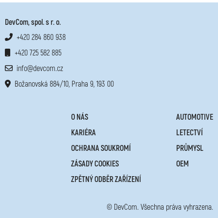
DevCom, spol. s r. o.
+420 284 860 938
+420 725 582 885
info@devcom.cz
Božanovská 884/10, Praha 9, 193 00
O NÁS
AUTOMOTIVE
KARIÉRA
LETECTVÍ
OCHRANA SOUKROMÍ
PRŮMYSL
ZÁSADY COOKIES
OEM
ZPĚTNÝ ODBĚR ZAŘÍZENÍ
©
DevCom. Všechna práva vyhrazena.