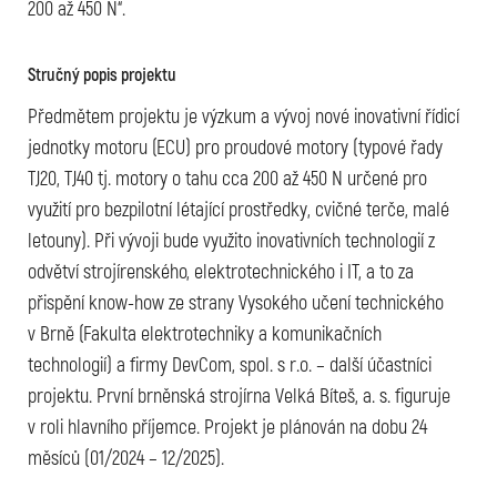
200 až 450 N“.
Stručný popis projektu
Předmětem projektu je výzkum a vývoj nové inovativní řídicí
jednotky motoru (ECU) pro proudové motory (typové řady
TJ20, TJ40 tj. motory o tahu cca 200 až 450 N určené pro
využití pro bezpilotní létající prostředky, cvičné terče, malé
letouny). Při vývoji bude využito inovativních technologií z
odvětví strojírenského, elektrotechnického i IT, a to za
přispění know-how ze strany Vysokého učení technického
v Brně (Fakulta elektrotechniky a komunikačních
technologií) a firmy DevCom, spol. s r.o. – další účastníci
projektu. První brněnská strojírna Velká Bíteš, a. s. figuruje
v roli hlavního příjemce. Projekt je plánován na dobu 24
měsíců (01/2024 – 12/2025).