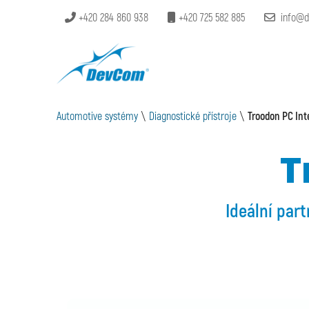
+420 284 860 938
+420 725 582 885
info@d
Automotive systémy
\
Diagnostické přístroje
\
Troodon PC Int
T
Ideální par