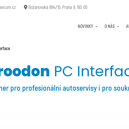
evcom.cz
Božanovská 884/10, Praha 9, 193 00
NOVINKY
O NÁS
A
erface
roodon
PC Interfa
tner pro profesionální autoservisy i pro souk