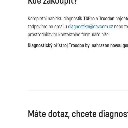
Kde zakoupit?
Kompletní nabídku diagnostik
TSPro
a
Troodon
najde
zodpovíme na emailu
diagnostika@devcom.cz
nebo te
prostřednictvím kontaktního formuláře níže.
Diagnostický přístroj Troodon byl nahrazen novou g
Máte dotaz, chcete diagnos