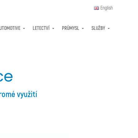
English
UTOMOTIVE
LETECTVÍ
PRŮMYSL
SLUŽBY
ce
romé využití