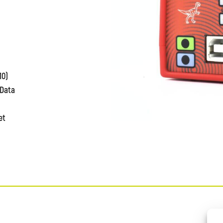
10)
oData
et