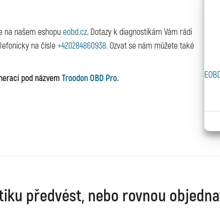
te na našem eshopu
eobd.cz
. Dotazy k diagnostikám Vám rádi
lefonicky na čísle
+420284860938
. Ozvat se nám můžete také
EOBD
enerací pod názvem
Troodon OBD Pro
.
tiku předvést, nebo rovnou objedna