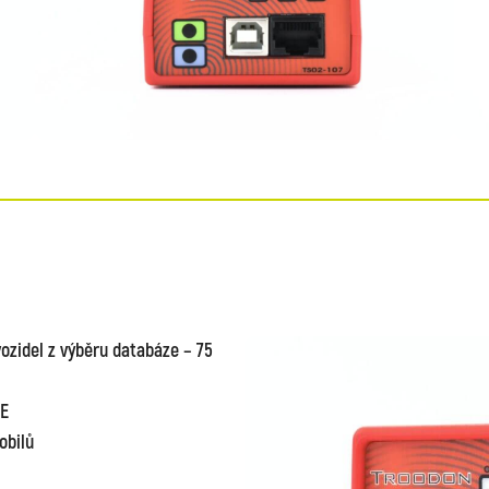
zidel z výběru databáze – 75
AE
obilů