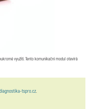
oukromé využití. Tento komunikační modul otevírá
diagnostika-tspro.cz
.