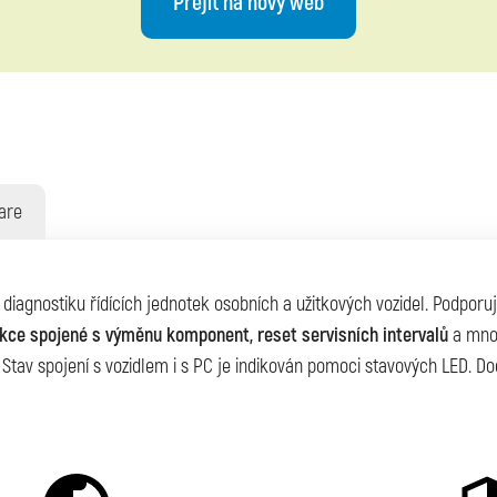
Přejít na nový web
are
iagnostiku řídících jednotek osobních a užitkových vozidel. Podporuje
nkce spojené s výměnu komponent, reset servisních intervalů
a mnoh
Stav spojení s vozidlem i s PC je indikován pomoci stavových LED. 