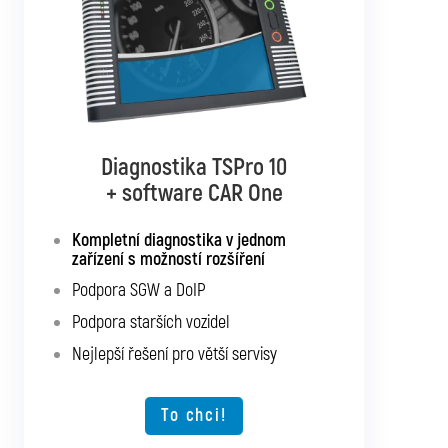
Diagnostika TSPro 10
Diagnostika TSPro 10
+ software CAR Multibrand
+ software CAR One
Kompletní diagnostika v jednom
Kompletní diagnostika pro všechna
zařízení s možností rozšíření
osobní a užitková vozidla
Podpora SGW a DoIP
Podpora SGW a DoIP
Podpora starších vozidel
Podpora starších vozidel
Nejlepší řešení pro větší servisy
Možnost rozšíření o další typy vozidel
Nejlepší řešení pro větší servisy
To chci!
To chci!