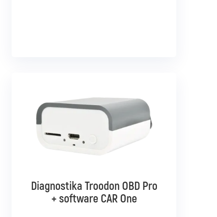
Diagnostika Troodon OBD Pro
Diagnostika Troodon OBD Pro
+ software CAR Multibrand
+ software CAR One