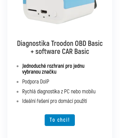
Diagnostika Troodon OBD Basic
Diagnostika Troodon OBD Pro
+ software CAR Basic
+ software CAR Mixed
Jednoduché rozhraní pro jednu
Diagnostika až pro 10 značek podle
vybranou značku
vlastního výběru
Podpora DoIP
Podpora SGW a DoIP
Rychlá diagnostika z PC nebo mobilu
Podpora starších vozidel
Ideální řešení pro domácí použití
Rychlá diagnostika z PC nebo mobilu
Možnost rozšíření o další typy vozidel
To chci!
To chci!