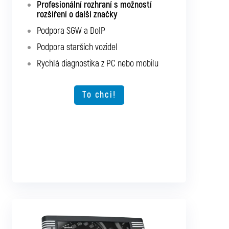
Rozhraní s podporou pro všechna
Profesionální rozhraní s možností
osobní a užitková vozidla
rozšíření o další značky
Podpora SGW a DoIP
Podpora SGW a DoIP
Podpora starších vozidel
Podpora starších vozidel
Rychlá diagnostika z PC nebo mobilu
Rychlá diagnostika z PC nebo mobilu
Možnost rozšíření o další typy vozidel
To chci!
To chci!