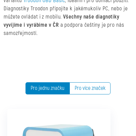
variantu
Troodon OBD Basic
, ideální i pro domácí použití.
Diagnostiky Troodon připojíte k jakémukoliv PC, nebo je
můžete ovládat i z mobilu.
Všechny naše diagnotiky
vyvíjíme i vyrábíme v ČR
a podpora češtiny je pro nás
samozřejmostí.
Pro jednu značku
Pro více značek