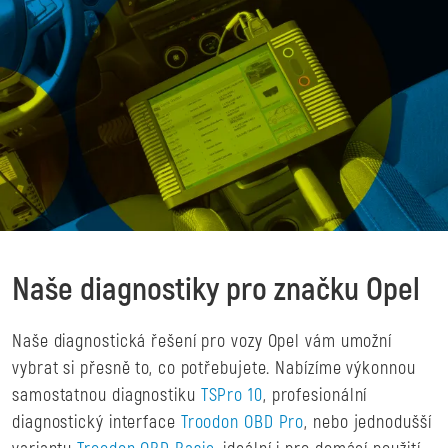
Naše diagnostiky pro značku Opel
Naše diagnostická řešení pro vozy Opel vám umožní
vybrat si přesně to, co potřebujete. Nabízíme výkonnou
samostatnou diagnostiku
TSPro 10
, profesionální
diagnostický interface
Troodon OBD Pro
, nebo jednodušší